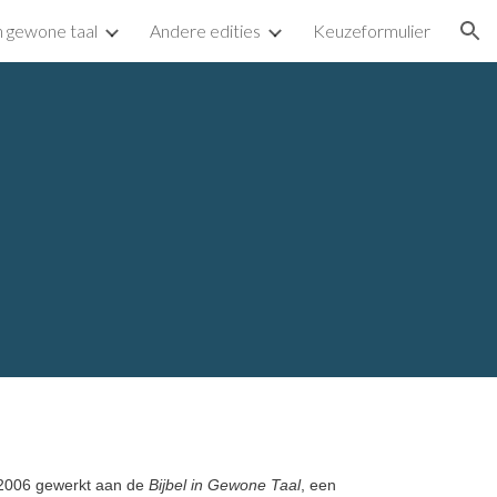
n gewone taal
Andere edities
Keuzeformulier
ion
d
 2006 gewerkt aan de
Bijbel in Gewone Taal
, een