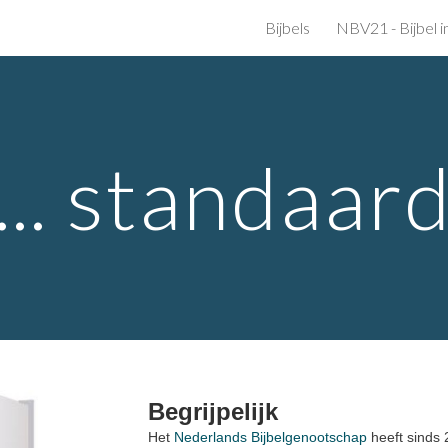
Bijbels
NBV21 - Bijbel i
ip to main content
Skip to navigat
... standaar
Begrijpelijk
Het
Nederlands Bijbelgenootschap
heeft sinds